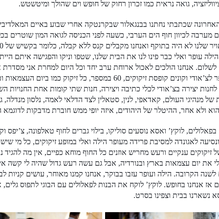
ווליזציה, גואה נראית כמו זכרון רחוק של חופש וים שהולך ומיטשטש.
אחרונה שכתבתי נחתנו בבנגאלור שבקרנטקה אחרי שבוע באיים המאלדיבים,
 מערבה לכיוון חוף הים הערבי, כשעה לפני הכניסה לגואה המון שוטרים בכל 
הילה עופר ואלי כבר פינו לנו את הבית שלנו, שטפו וניקו והפגישה איתם היי
לשלום. אנחנו הולכים לאכול ארוחת ערב יחד וכל היום למחרת אני מסדרת א
עם עופר לצ’אודי וקונים קופסת זיקוקים, 60 במספר, כל 
לחנות יצירה בצ’אודי לכלי כתיבה ויצירה, חנות שתי קומות אחת החנויות ה
של מנהיגי העולם, קאדאפי, לנין, סטאלין לצד הדלאי לאמה, נלסון מנדלה,
וא ולא אחר, ההיטלר של היהודים, איזה יופי ממש חוברת מדבקות לדוגמא ה
בפאלולים, לוקץ’ ואסא נוסעים סוליקו, בילוי גברים לחוף טאלפונה, צ’יפס 
 זיקוקים ענקיים ורעש מחריש אוזנים כל החוף מוחא כפיים, אין מה להגיד נת
לי את יום עצמאות בארץ ובנורדיה, אבל גם עשה רעש גדול שהיה לי קשה איתו
 אז אנחנו בחופש. לוקץ’ לוקח את הבנות לפאלולים עם הבוגי לתפוס גלים
א נשארנו בבית וצפינו בסרט.