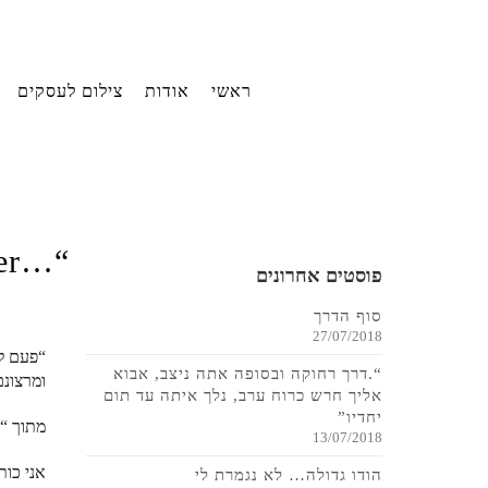
ראשי
אודות
צילום לעסקים
“…Nothing last forever…”חודש שלישי ואחרון בגואה
פוסטים אחרונים
סוף הדרך
27/07/2018
“פעם לא
“.דרך רחוקה ובסופה אתה ניצב, אבוא
ומרצונם
אליך חרש כרוח ערב, נלך איתה עד תום
יחדיו”
מתוך “ע
13/07/2018
אני כות
הודו גדולה… לא נגמרת לי