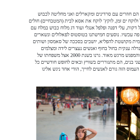
 הם חוזרים עם סרדינים ומקארלים ואני מחליטה לכבוש
ולוקח ים זמן, לוקץ’ לוקח את אסא לבית (המטבחיים) חולים
דקות, עלי דפנה ופלפל אנגלי ועוד דג מלוח כבוש במלח עם
פה עכשיו. נוסעים חמישתנו בטוסטוס לפאלולים ונשארים
מית מקושטת להפליא, יושבים בסככה של סאמסון ושותים
לה ענקית בחול בחוף ואנשים נעצרים לידה ומצלמים
במקום להביט בשקיעה. פוגשים את אלי (אליסייאס) ואוליביה אשתו, אחרי 18 שנה והמפגש מרגש מאוד. גרנו בשנת 2000 אצל משפחתו של
ת ולהם שני בנים, הם מתגוררים בשוויץ ובאים לחופש חודשיים כל
מוס הזה גורם לאנשים לחייך, הודי אחד ניגש אלינו