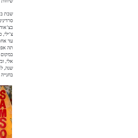
שיחות א
שבת בבו
סרדינים
בצ’אודי
צ’ילי, 
עד אחר
תה אפרס
שנה, לב
בחנייה ואומר ל