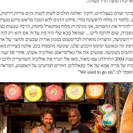
רוכות ופיצה תרד מעולה.
קר קמים בעצלתיים, לוקץ’ ואלונה הולכים לשוק לקנות דגים פירות וירקות,
, כלומר דג מלוח לראשונה בחיי, פילוט הדגים ללא הסבר מראש מייגע מגעיל 
 להוריד את התפרים, אני מכינה דג מלוח ממקארל בחומץ, הרבה טבעות בצל 
כוסברה, שום והרבה ליים… שמואל סבא שלי היה מת על זה אם הוא רק היה 
י השקיעה, החצרות מוארות לכריסטמס במגוון אורות וצבעים והחצר של אד
ק קר ובאונטי קוקוס הקבוע שלנו, שקיעה מהממת בים, אלונה מציירת מאנד
אלי, ובשנת 2004 התיידדנו עמו מאוד, מאז אלי הכיר את אוליביה השוויצרי
ית של מריה אמא של אלי בפאלולים. חוזרים חמישתנו על האופנוע, המראה הע
נו.”We used to go six”