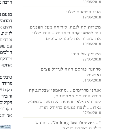
30/06/2018
הרבה צי
הודו הפראית שלנו
בפעם ה
19/06/2018
דמדומים
משדות תה לנצח, לזריחה מעל העננים,
ועד למטעי קפה ריחניים – הודו שלנו
לגואה, 
את שוברת את ליבנו לרסיסים
נפרדים 
10/06/2018
הולכים 
השפיץ של הודו
מדבקות 
22/05/2018
אדולף ה
סדהנה פורסט חווה לגידול עצים
ואנשים
טובלים 
01/05/2018
דקות של
אנחנו מדרימים….מהאמפי שבקרנטקה
בירת הסלעים המהפנטת,
והזכיר 
לטריוואנמלאי אפופת הקדושה שבטמיל
נאדו….לנצח נגועים בחיידק הודו.
הקרובים
07/04/2018
אני ואס
“…Nothing last forever…”חודש
שלישי ואחרון בגואה