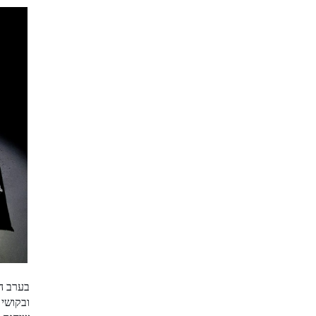
בערב הו
ובקושי 