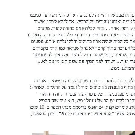
 אז מבנגאלור הייתה לנו נסיעה ארוכה ומתישה עד כמעט
צומת ואנחנו נעצרים על הכביש, אפילו לא לצידו, אישור
זיהום אויר שלנו לא היה בתוקף ואנחנו מקבלים קנס ללא קבלה, כלומר בקשיש של 500 רופי, אחח… איזה קבלת פנים בחזרה להודו. מגיעים
תה כיפית מאוד. מחרתיים הם יורדים לקודלי בקרנטקה ואנחנו
ת כל הבית שהיה ארוז בתיקים וחלקו נלקח איתנו, נוסעים
זיקוק כמו ביום העצמאות וכל הערכה בתוך קרטון לא גדול שנראה כמו ארגז בקבוקים,
שוות שראיתי, כמו שפע רום של גואה, ומוצאים להפתעתנו
 גנדי ועוד… ושורה לפני הסוף עם שפם קטן מי עם לא…
תמוגגנו ממש.
וקולה, הבנות לומדות קצת חשבון. שקיעה בפטנאם, ארוחת
פרידה ונסיעה לאגונדה למסיבת פרידה מעופר הילה ואלי במופע זיקוקים, כל מי שישן בחוף באגונדה באוטובוס ואוהל נעמד על הרגליים, לאחר 5
נו מופע, בניצוחו של עופר קצין הבטיחות. זה היה אדיר
 כי לידנו יש הר של ג’ונגל ממש, בוא נגיד שזה הספיק
זיקוקים לשנה הקרובה. הילה ועופר עזבו בבוקר, אנחנו קמנו מאוחר, עושים קניות לבית, לומדים קצת, יש חופש כריסמס מבתי הספר ב -10 ימים
, אסא אומר “אבא אפשר יום אחד בלי ים?” כמובן שאפשר,