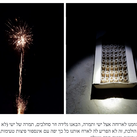
זמנו לארוחה אצל ישי ותמרה, הבאנו גלידה וזר סחלבים, תמרה של ישי (לא
הולכת, זה לא הפריע לה לארח אותנו כל כך יפה עם אינספור פיצות טעימות, 